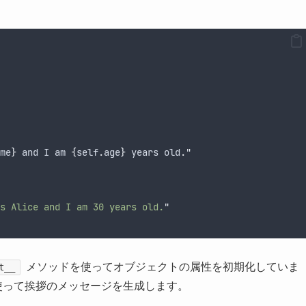
me
}
and
I
am
{
self
.
age
}
years
old
.
"
s Alice and I am 30 years old.
"
メソッドを使ってオブジェクトの属性を初期化していま
t__
使って挨拶のメッセージを生成します。