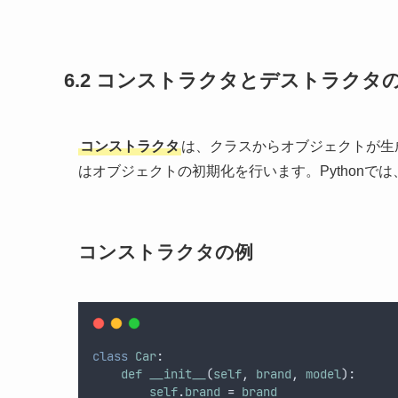
6.2 コンストラクタとデストラクタ
コンストラクタ
は、クラスからオブジェクトが生
はオブジェクトの初期化を行います。Pythonで
コンストラクタの例
class
Car
:
def
__init__
(
self
, 
brand
, 
model
):
self
.
brand
 = 
brand