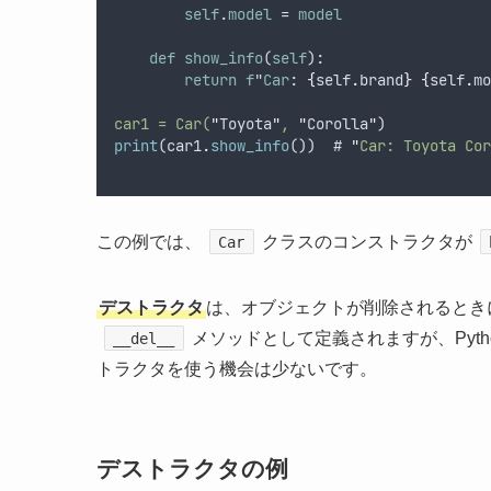
self
.
model
 = 
model
def
show_info
(
self
):
return
f
"
Car
: 
{
self
.
brand
}
{
self
.
mo
car1 = Car(
"
Toyota
"
, 
"
Corolla
"
)
print
(
car1
.
show_info
())  # 
"
Car: Toyota Cor
この例では、
クラスのコンストラクタが
Car
デストラクタ
は、オブジェクトが削除されるときに
メソッドとして定義されますが、Pyt
__del__
トラクタを使う機会は少ないです。
デストラクタの例