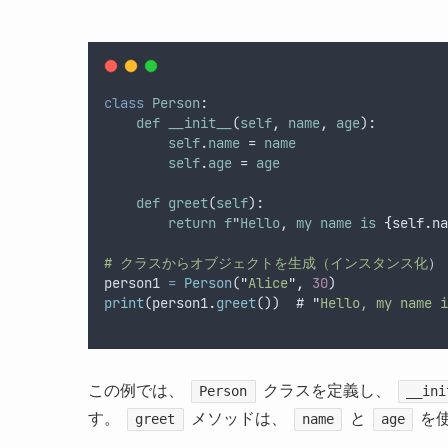
class
Person
:
def
__init__
(
self
, 
name
, 
age
):
self
.
name
 = 
name
self
.
age
 = 
age
def
greet
(
self
):
return
f
"
Hello
, 
my
name
is
{
self
.
na
# クラスからオブジェクトを生成（インスタンス化
）
person1
=
Person
(
"
Alice
"
,
30
)
print
(
person1
.
greet
())  # 
"
Hello, my name i
この例では、
クラスを定義し、
Person
__ini
す。
メソッドは、
と
を
greet
name
age