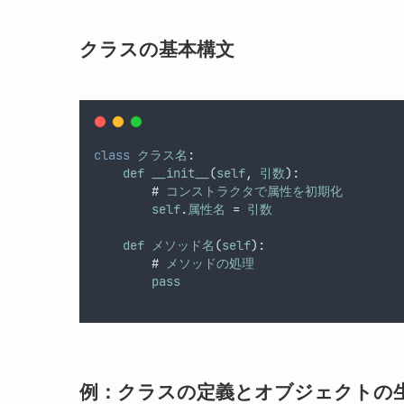
クラスの基本構文
class
クラス名
:
def
__init__
(
self
, 
引数
):
        # 
コンストラクタで属性を初期化
self
.
属性名
 = 
引数
def
メソッド名
(
self
):
        # 
メソッドの処理
pass
例：クラスの定義とオブジェクトの