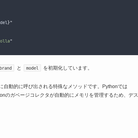
del
}
"
olla
"
と
を初期化しています。
brand
model
自動的に呼び出される特殊なメソッドです。Pythonでは
honのガベージコレクタが自動的にメモリを管理するため、デ