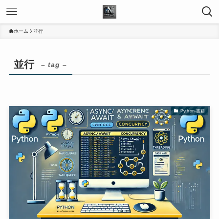
ホーム
並行
並行
– tag –
Python-書籍